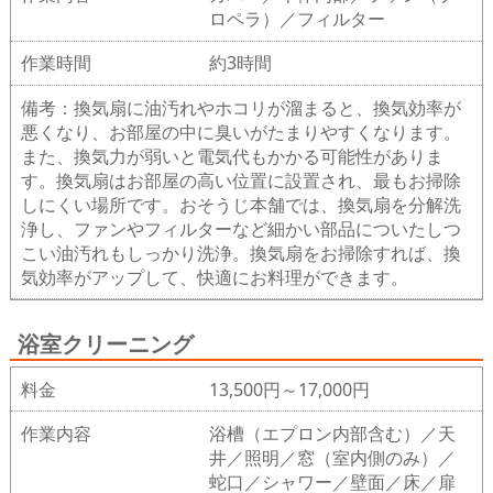
ロペラ）／フィルター
作業時間
約3時間
備考：換気扇に油汚れやホコリが溜まると、換気効率が
悪くなり、お部屋の中に臭いがたまりやすくなります。
また、換気力が弱いと電気代もかかる可能性がありま
す。換気扇はお部屋の高い位置に設置され、最もお掃除
しにくい場所です。おそうじ本舗では、換気扇を分解洗
浄し、ファンやフィルターなど細かい部品についたしつ
こい油汚れもしっかり洗浄。換気扇をお掃除すれば、換
気効率がアップして、快適にお料理ができます。
浴室クリーニング
料金
13,500円～17,000円
作業内容
浴槽（エプロン内部含む）／天
井／照明／窓（室内側のみ）／
蛇口／シャワー／壁面／床／扉