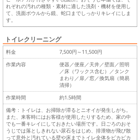
れぞれの汚れの種類・素材に適した洗剤・機材を使用し
て、洗面ボウルから鏡、蛇口までしっかりキレイにしま
す。
トイレクリーニング
料金
7,500円～11,500円
作業内容
便器／便座／天井／壁面／照明
／床（ワックス含む）／タンク
まわり／扉／窓／換気扇（簡易
清掃）
作業時間
約1.5時間
備考：トイレは、お掃除が滞るとニオイが発生しがち。
また、来客時にはお客様が使用したりするため、家の中
でも一番キレイにしておきたい場所です。日ごろのおそ
うじでは落としきれない尿石をはじめ、排泄物が飛び散
って意外と汚れている壁や床までトイレ全体をピカピカ