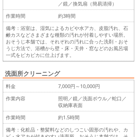
／鏡／換気扇（簡易清掃）
作業時間
約3時間
備考：浴室は、湿気によるカビや水アカ、皮脂汚れ、石
鹸カスなどさまざまな種類の汚れが付着しやすい場所。
おそうじ本舗では、それぞれの汚れに合った洗剤・おそ
うじ方法で、浴槽から壁・床・天井・窓などのお風呂場
一式をピカピカに仕上げます。
洗面所クリーニング
料金
7,000円～10,000円
作業内容
照明／鏡／洗面ボウル／蛇口／
収納庫表面
作業時間
約1.5時間
備考：化粧品・整髪料などのしつこい固形の汚れや、カ
ビ・水アカが付きやすい洗面所。おそうじ本舗では、そ