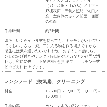
ル）／ガスコンロ／グリル
（扉・焼網・皿のみ）／上下吊
戸棚表面／天袋／照明／蛇口／
窓（室内側のみ）／前面・側面
の壁面
作業時間
約3時間
備考：いくら良い食材を使っても、キッチンが汚れてい
てはおいしさも半減。口に入る物を作る場所ですから、
衛生には気を遣いたいですよね。 おそうじ本舗なら、コ
ンロの焦げ付きやシンク・蛇口の水アカなどの頑固な汚
れも丁寧に除去。上下吊戸棚や照明まで、キッチン一式
ピカピカに仕上げます。
レンジフード（換気扇）クリーニング
料金
13,500円～17,000円（7,000円～
10,000円）
作業内容
カバー／本体内部／ファン（プ