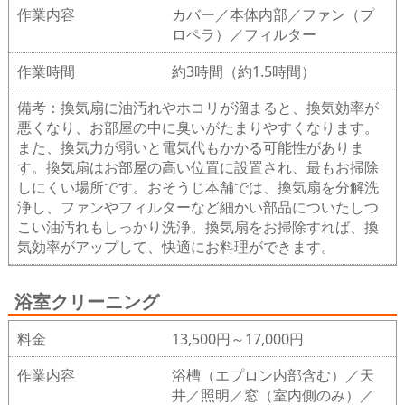
作業内容
カバー／本体内部／ファン（プ
ロペラ）／フィルター
作業時間
約3時間（約1.5時間）
備考：換気扇に油汚れやホコリが溜まると、換気効率が
悪くなり、お部屋の中に臭いがたまりやすくなります。
また、換気力が弱いと電気代もかかる可能性がありま
す。換気扇はお部屋の高い位置に設置され、最もお掃除
しにくい場所です。 おそうじ本舗では、換気扇を分解洗
浄し、ファンやフィルターなど細かい部品についたしつ
こい油汚れもしっかり洗浄。換気扇をお掃除すれば、換
気効率がアップして、快適にお料理ができます。
浴室クリーニング
料金
13,500円～17,000円
作業内容
浴槽（エプロン内部含む）／天
井／照明／窓（室内側のみ）／