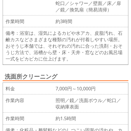
蛇口／シャワー／壁面／床／扉
／鏡／換気扇（簡易清掃）
作業時間
約3時間
備考：浴室は、湿気によるカビや水アカ、皮脂汚れ、石
鹸カスなどさまざまな種類の汚れが付着しやすい場所。
おそうじ本舗では、それぞれの汚れに合った洗剤・おそ
うじ方法で、浴槽から壁・床・天井・窓などのお風呂場
一式をピカピカに仕上げます。
洗面所クリーニング
料金
7,000円～10,000円
作業内容
照明／鏡／洗面ボウル／蛇口／
収納庫表面
作業時間
約1.5時間
備考：化粧品・整髪料などのしつこい固形の汚れや、カ