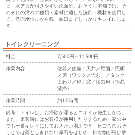
ビ・水アカが付きやすい洗面所。おそうじ本舗では、そ
れぞれの汚れの種類・素材に適した洗剤・機材を使用し
て、洗面ボウルから鏡、蛇口までしっかりキレイにしま
す。
トイレクリーニング
料金
7,500円～11,500円
作業内容
便器／便座／天井／壁面／照明
／床（ワックス含む）／タンク
まわり／扉／窓／換気扇（簡易
清掃）
作業時間
約1.5時間
備考：トイレは、お掃除が滞るとニオイが発生しがち。
また、来客時にはお客様が使用したりするため、家の中
でも一番キレイにしておきたい場所です。日ごろのおそ
うじでは落としきれない尿石をはじめ、排泄物が飛び散