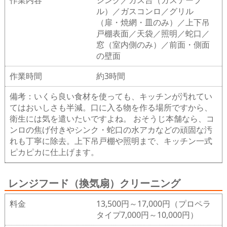
作業内容
シンク／ガス台（ガステーブ
ル）／ガスコンロ／グリル
（扉・焼網・皿のみ）／上下吊
戸棚表面／天袋／照明／蛇口／
窓（室内側のみ）／前面・側面
の壁面
作業時間
約3時間
備考：いくら良い食材を使っても、キッチンが汚れてい
てはおいしさも半減。口に入る物を作る場所ですから、
衛生には気を遣いたいですよね。 おそうじ本舗なら、コ
ンロの焦げ付きやシンク・蛇口の水アカなどの頑固な汚
れも丁寧に除去。上下吊戸棚や照明まで、キッチン一式
ピカピカに仕上げます。
レンジフード（換気扇）クリーニング
料金
13,500円～17,000円（プロペラ
タイプ7,000円～10,000円）