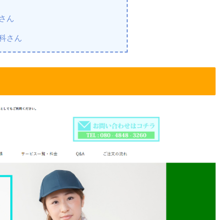
スさん
専科さん