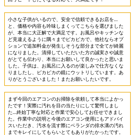
小さな子供がいるので、安全で信頼できるお店を…
と、価格や内容も吟味しまくってこちらを選びました
が、本当に大正解で大満足です。お風呂やキッチンな
ど見違えるように隅々までピカピカで、他社ならオプ
ションで追加料金が発生しそうな部分まで全てが綺麗
になりました。清掃していただいた方の誠実さや誠意
がとても伝わり、本当にお願いして良かったと思いま
した。子供は、お風呂に入るのが楽しみで仕方なくな
りましたし、ピカピカの鏡にウットリしています。あ
りがとうございました！またお願いしたいです。
まず今回のエアコンのお掃除を依頼して本当によかっ
たです！実際に汚れを目の当たりにして驚愕しまし
た…終始丁寧な対応と作業で安心してお任せできまし
た。作業中の説明と今後のエアコン使用にもアドバイ
スいただき、汚水を流す際にベランダの排水溝の汚れ
までキレイにしてもらいとてもありがたかったです。