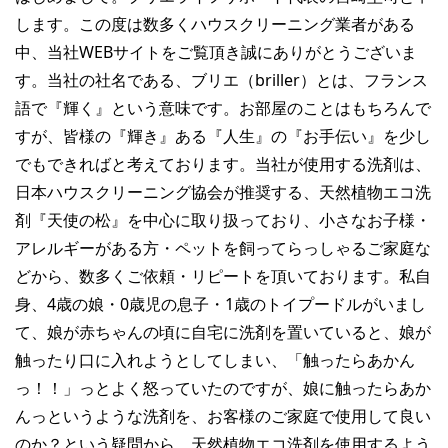
します。この度は数多くハウスクリーニング業者がある
中、当社WEBサイトをご覧頂き誠にありがとうございま
す。当社の社名である、ブリエ（briller）とは、フランス
語で『輝く』という意味です。お部屋のことはもちろんで
すが、皆様の『輝き』ある『人生』の『お手伝い』を少し
でもできればと考えております。当社が使用する洗剤は、
日本ハウスクリーニング協会が推奨する、天然植物エコ洗
剤『天使の松』を中心に取り扱っており、小さなお子様・
アレルギーがある方・ペットを飼ってらっしゃるご家庭な
どから、数多くご依頼・リピートを頂いております。私自
身、4歳の娘・0歳児の息子・1歳のトイプードルがいまし
て、娘が赤ちゃんの頃に自宅に洗剤を置いていると、娘が
触ったり口に入れようとしてしまい、「触ったらあかん
っ！！」っとよく怒っていたのですが、娘に触ったらあか
んっというような洗剤を、お客様のご家庭で使用して良い
のか？という疑問から、天然植物エコ洗剤を使用するよう