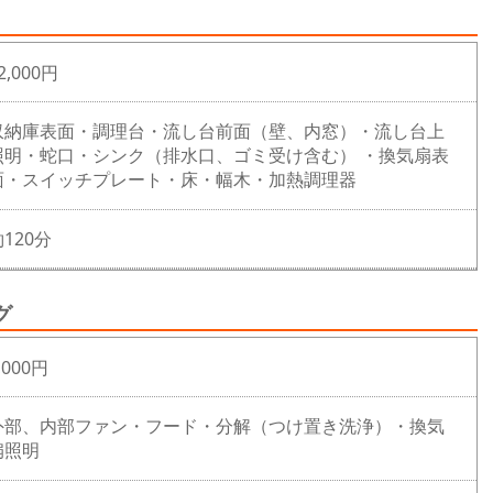
2,000円
収納庫表面・調理台・流し台前面（壁、内窓）・流し台上
照明・蛇口・シンク（排水口、ゴミ受け含む） ・換気扇表
面・スイッチプレート・床・幅木・加熱調理器
120分
グ
,000円
外部、内部ファン・フード・分解（つけ置き洗浄）・換気
扇照明