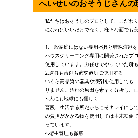
へいせいのおそうじさんの
私たちはおそうじのプロとして、こだわ
になればいいだけでなく、様々な面でも
1.一般家庭にはない専用器具と特殊液剤
ハウスクリーニング専用に開発されたプ
使用しています。力任せでやっていた所
2.道具も液剤も適材適所に使用する
いくら高品質の器具や液剤を使用しても
りません。汚れの原因を素早く分析し、
3.人にも地球にも優しく
普段、生活する所だからこそキレイにし
の負担がかかる物を使用しては本末転倒
っています。
4.衛生管理も徹底