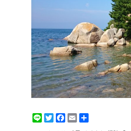
Line
Twitter
Facebook
Email
共
有